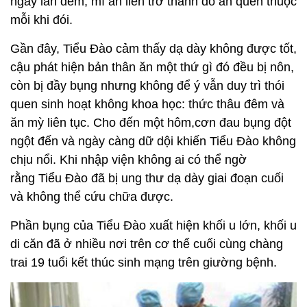
ngày lẫn đêm, mì ăn liền trở thành đồ ăn quen thuộc
mỗi khi đói.
Gần đây, Tiểu Đào cảm thấy dạ dày không được tốt,
cậu phát hiện bản thân ăn một thứ gì đó đều bị nôn,
còn bị đầy bụng nhưng không để ý vẫn duy trì thói
quen sinh hoạt không khoa học: thức thâu đêm và
ăn mỳ liên tục. Cho đến một hôm,cơn đau bụng đột
ngột đến và ngày càng dữ dội khiến Tiểu Đào không
chịu nổi. Khi nhập viện không ai có thể ngờ
rằng Tiểu Đào đã bị ung thư dạ dày giai đoạn cuối
và không thể cứu chữa được.
Phần bụng của Tiểu Đào xuất hiện khối u lớn, khối u
di căn đã ở nhiều nơi trên cơ thể cuối cùng chàng
trai 19 tuổi kết thúc sinh mạng trên giường bệnh.