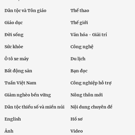
Dân tộc và Tôn giáo
Thể thao
Giáo dục
Thế giới
Đời sống
Văn hóa - Giải trí
Sức khỏe
Công nghệ
Ô tô xe máy
Du lịch
Bất động sản
Bạn đọc
Tuần Việt Nam
Công nghiệp hỗ trợ
Giảm nghèo bền vững
Nông thôn mới
Dân tộc thiểu số và miền núi
Nội dung chuyên đề
English
Hồ sơ
Ảnh
Video