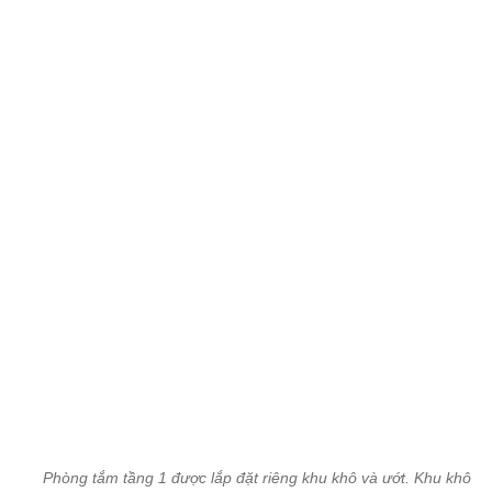
Phòng làm việc với khung cửa kính có tầm nhìn panorama. Hệ th
điều hòa 4 mùa âm trần. Tại đây cũng trưng bày 1 em Bearbrick
vừa.