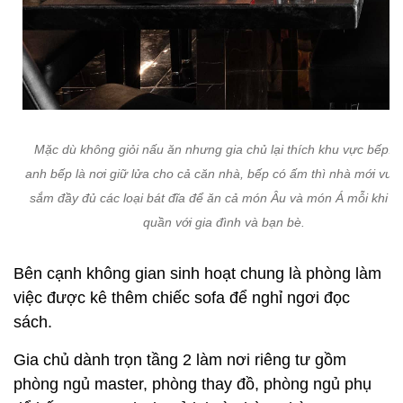
Mặc dù không giỏi nấu ăn nhưng gia chủ lại thích khu vực bếp. V
anh bếp là nơi giữ lửa cho cả căn nhà, bếp có ấm thì nhà mới vui.
sắm đầy đủ các loại bát đĩa để ăn cả món Âu và món Á mỗi khi q
quần với gia đình và bạn bè.
Bên cạnh không gian sinh hoạt chung là phòng làm
việc được kê thêm chiếc sofa để nghỉ ngơi đọc
sách.
Gia chủ dành trọn tầng 2 làm nơi riêng tư gồm
phòng ngủ master, phòng thay đồ, phòng ngủ phụ