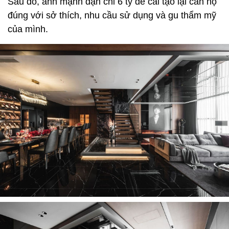
Sau đó, anh mạnh dạn chi 6 tỷ để cải tạo lại căn hộ
đúng với sở thích, nhu cầu sử dụng và gu thẩm mỹ
của mình.