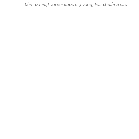
Phòng tắm tầng 1 được lắp đặt riêng khu khô và ướt. Khu khô có
bồn rửa mặt với vòi nước mạ vàng, tiêu chuẩn 5 sao.