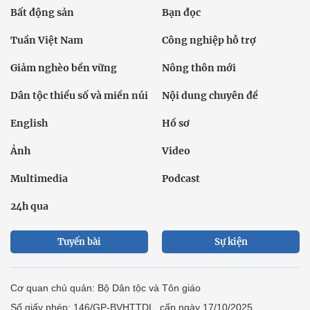
Bất động sản
Bạn đọc
Tuần Việt Nam
Công nghiệp hỗ trợ
Giảm nghèo bền vững
Nông thôn mới
Dân tộc thiểu số và miền núi
Nội dung chuyên đề
English
Hồ sơ
Ảnh
Video
Multimedia
Podcast
24h qua
Tuyến bài
Sự kiện
Cơ quan chủ quản: Bộ Dân tộc và Tôn giáo
Số giấy phép: 146/GP-BVHTTDL, cấp ngày 17/10/2025