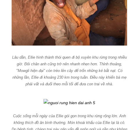
Lâu dần, Ellie hình thành thói quen đi bộ xuyên khu rừng trong nhiều
giờ. Đôi chân anh cũng trở nên nhanh nhẹn hơn. Thỉnh thoảng,
"Mowgli hiện đại" còn trèo lên cây để trốn những kẻ bắt nạt. Có
những lần, Ellie đi khoảng 230 km trong tuần. Điều này khiến bà mẹ
phải vất vả đuổi theo mỗi tối để đưa con trai về nhà.
Cuộc sống mỗi ngày của Ellie gói gọn trong khu rừng rộng lớn. Anh
không thích đồ ăn bình thường. Món khoái khẩu của Ellie lại là cỏ.
Do bệnh tình, chàng trai này gặp vấn đề ngôn ngữ và gần như không