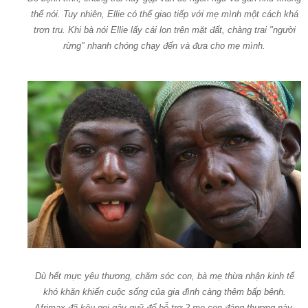
thể nói. Tuy nhiên, Ellie có thể giao tiếp với mẹ mình một cách khá
trơn tru. Khi bà nói Ellie lấy cái lon trên mặt đất, chàng trai "người
rừng" nhanh chóng chạy đến và đưa cho mẹ mình.
Dù hết mực yêu thương, chăm sóc con, bà mẹ thừa nhận kinh tế
khó khăn khiến cuộc sống của gia đình càng thêm bấp bênh.
Afrimax đã kêu gọi gây quỹ để hỗ trợ 2 mẹ con đáng thương này.