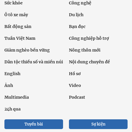
Sức khỏe
Công nghệ
Ô tô xe máy
Du lịch
Bất động sản
Bạn đọc
Tuần Việt Nam
Công nghiệp hỗ trợ
Giảm nghèo bền vững
Nông thôn mới
Dân tộc thiểu số và miền núi
Nội dung chuyên đề
English
Hồ sơ
Ảnh
Video
Multimedia
Podcast
24h qua
Tuyến bài
Sự kiện