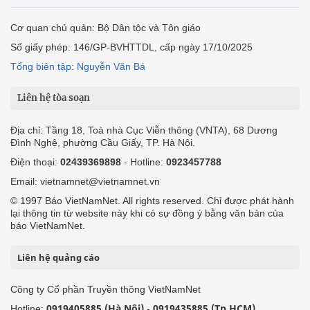
Cơ quan chủ quản: Bộ Dân tộc và Tôn giáo
Số giấy phép: 146/GP-BVHTTDL, cấp ngày 17/10/2025
Tổng biên tập: Nguyễn Văn Bá
Liên hệ tòa soạn
Địa chỉ: Tầng 18, Toà nhà Cục Viễn thông (VNTA), 68 Dương
Đình Nghệ, phường Cầu Giấy, TP. Hà Nội.
Điện thoại:
02439369898
- Hotline:
0923457788
Email: vietnamnet@vietnamnet.vn
© 1997 Báo VietNamNet. All rights reserved. Chỉ được phát hành
lại thông tin từ website này khi có sự đồng ý bằng văn bản của
báo VietNamNet.
Liên hệ quảng cáo
Công ty Cổ phần Truyền thông VietNamNet
0919405885 (Hà Nội)
0919435885 (Tp.HCM)
Hotline:
-