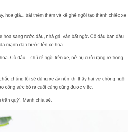
, hoa giả... trải thêm thảm và kê ghế ngồi tạo thành chiếc xe
 xe hoa sang rước dâu, nhà gái vẫn bất ngờ. Cô dâu ban đầu
đã mạnh dạn bước lên xe hoa.
oa. Cô dâu – chú rể ngồi trên xe, nở nụ cười rạng rỡ trong
hắc chúng tôi sẽ dùng xe ấy nên khi thấy hai vợ chồng ngồi
bao công sức bỏ ra cuối cùng cũng được việc.
 trân quý”, Mạnh chia sẻ.