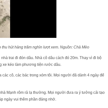
o thu hút hàng trăm nghìn lượt xem. Nguồn: Chà Mèo
hà trai đi đón dâu. Nhà cô dâu cách đó 20m. Thay vì đi bộ
ùng xe kéo làm phương tiện rước dâu.
a các cô, các bác trong xóm tôi. Mọi người đã dành 4 ngày để
m nhà Mạnh rôm rả lạ thường. Mọi người đưa ra ý tưởng cải tạo
iúp ngày vui thêm phần đáng nhớ.