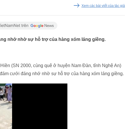
Xem các bài viết của tác giả
áng nhớ nhờ sự hỗ trợ của hàng xóm láng giềng.
iền (SN 2000, cùng quê ở huyện Nam Đàn, tỉnh Nghệ An)
 đám cưới đáng nhớ nhờ sự hỗ trợ của hàng xóm láng giềng.