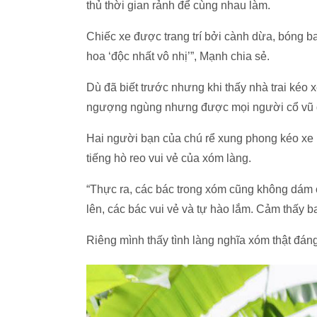
thủ thời gian rảnh để cùng nhau làm.
Chiếc xe được trang trí bởi cành dừa, bóng bay
hoa ‘độc nhất vô nhị’”, Mạnh chia sẻ.
Dù đã biết trước nhưng khi thấy nhà trai kéo
ngượng ngùng nhưng được mọi người cổ vũ 
Hai người bạn của chú rể xung phong kéo xe h
tiếng hò reo vui vẻ của xóm làng.
“Thực ra, các bác trong xóm cũng không dám c
lên, các bác vui vẻ và tự hào lắm. Cảm thấy 
Riêng mình thấy tình làng nghĩa xóm thật đáng