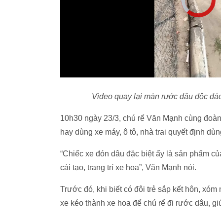
Video quay lại màn rước dâu độc đá
10h30 ngày 23/3, chú rể Văn Mạnh cùng đoàn n
hay dùng xe máy, ô tô, nhà trai quyết định d
“Chiếc xe đón dâu đặc biệt ấy là sản phẩm củ
cải tạo, trang trí xe hoa”, Văn Mạnh nói.
Trước đó, khi biết có đôi trẻ sắp kết hôn, xó
xe kéo thành xe hoa để chú rể đi rước dâu, g