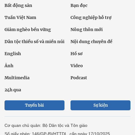
Bất động sản
Bạn đọc
Tuần Việt Nam
Công nghiệp hỗ trợ
Giảm nghèo bền vững
Nông thôn mới
Dân tộc thiểu số và miền núi
Nội dung chuyên đề
English
Hồ sơ
Ảnh
Video
Multimedia
Podcast
24h qua
Tuyến bài
Sự kiện
Cơ quan chủ quản: Bộ Dân tộc và Tôn giáo
Số giấy phép: 146/GP-BVHTTDL, cấp ngày 17/10/2025