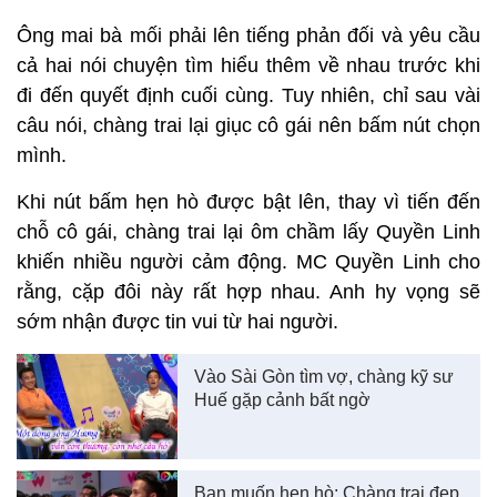
Ông mai bà mối phải lên tiếng phản đối và yêu cầu
cả hai nói chuyện tìm hiểu thêm về nhau trước khi
đi đến quyết định cuối cùng. Tuy nhiên, chỉ sau vài
câu nói, chàng trai lại giục cô gái nên bấm nút chọn
mình.
Khi nút bấm hẹn hò được bật lên, thay vì tiến đến
chỗ cô gái, chàng trai lại ôm chầm lấy Quyền Linh
khiến nhiều người cảm động. MC Quyền Linh cho
rằng, cặp đôi này rất hợp nhau. Anh hy vọng sẽ
sớm nhận được tin vui từ hai người.
Vào Sài Gòn tìm vợ, chàng kỹ sư
Huế gặp cảnh bất ngờ
Bạn muốn hẹn hò: Chàng trai đẹp