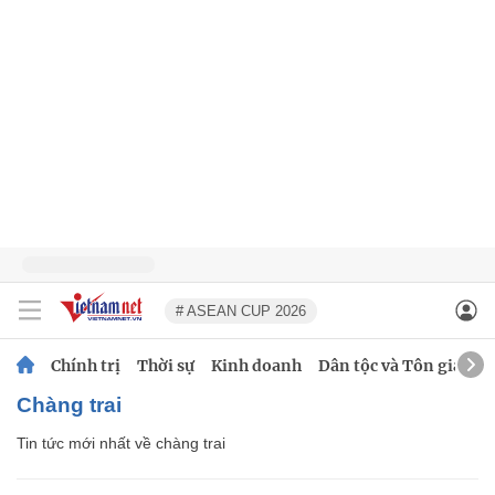
# ASEAN CUP 2026
Chính trị
Thời sự
Kinh doanh
Dân tộc và Tôn giáo
chàng trai
Tin tức mới nhất về
chàng trai