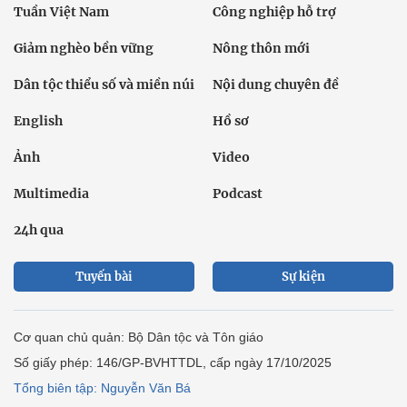
Tuần Việt Nam
Công nghiệp hỗ trợ
Giảm nghèo bền vững
Nông thôn mới
Dân tộc thiểu số và miền núi
Nội dung chuyên đề
English
Hồ sơ
Ảnh
Video
Multimedia
Podcast
24h qua
Tuyến bài
Sự kiện
Cơ quan chủ quản: Bộ Dân tộc và Tôn giáo
Số giấy phép: 146/GP-BVHTTDL, cấp ngày 17/10/2025
Tổng biên tập: Nguyễn Văn Bá