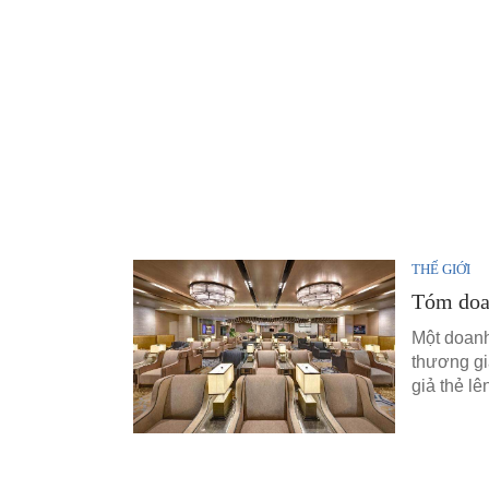
THẾ GIỚI
Tóm doa
Một doanh
thương gi
giả thẻ lê