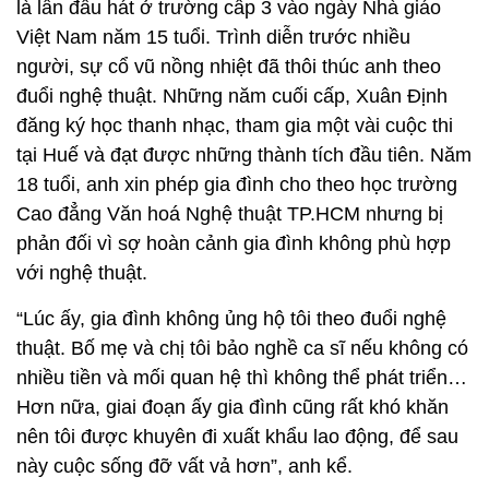
là lần đầu hát ở trường cấp 3 vào ngày Nhà giáo
Việt Nam năm 15 tuổi. Trình diễn trước nhiều
người, sự cổ vũ nồng nhiệt đã thôi thúc anh theo
đuổi nghệ thuật. Những năm cuối cấp, Xuân Định
đăng ký học thanh nhạc, tham gia một vài cuộc thi
tại Huế và đạt được những thành tích đầu tiên. Năm
18 tuổi, anh xin phép gia đình cho theo học trường
Cao đẳng Văn hoá Nghệ thuật TP.HCM nhưng bị
phản đối vì sợ hoàn cảnh gia đình không phù hợp
với nghệ thuật.
“Lúc ấy, gia đình không ủng hộ tôi theo đuổi nghệ
thuật. Bố mẹ và chị tôi bảo nghề ca sĩ nếu không có
nhiều tiền và mối quan hệ thì không thể phát triển…
Hơn nữa, giai đoạn ấy gia đình cũng rất khó khăn
nên tôi được khuyên đi xuất khẩu lao động, để sau
này cuộc sống đỡ vất vả hơn”, anh kể.