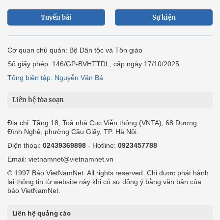
Tuyến bài
Sự kiện
Cơ quan chủ quản: Bộ Dân tộc và Tôn giáo
Số giấy phép: 146/GP-BVHTTDL, cấp ngày 17/10/2025
Tổng biên tập: Nguyễn Văn Bá
Liên hệ tòa soạn
Địa chỉ: Tầng 18, Toà nhà Cục Viễn thông (VNTA), 68 Dương
Đình Nghệ, phường Cầu Giấy, TP. Hà Nội.
Điện thoại:
02439369898
- Hotline:
0923457788
Email: vietnamnet@vietnamnet.vn
© 1997 Báo VietNamNet. All rights reserved. Chỉ được phát hành
lại thông tin từ website này khi có sự đồng ý bằng văn bản của
báo VietNamNet.
Liên hệ quảng cáo