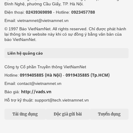
Đình Nghệ, phường Cầu Giấy, TP. Hà Nội.
Điện thoại:
02439369898
- Hotline:
0923457788
Email: vietnamnet@vietnamnet.vn
© 1997 Báo VietNamNet. All rights reserved. Chỉ được phát hành
lại thông tin từ website này khi có sự đồng ý bằng văn bản của
báo VietNamNet.
Liên hệ quảng cáo
Công ty Cổ phần Truyền thông VietNamNet
0919405885 (Hà Nội)
0919435885 (Tp.HCM)
Hotline:
-
Email: contact@vietnamnet.vn
http://vads.vn
Báo giá:
Hỗ trợ kỹ thuật: support@tech.vietnamnet.vn
Tải ứng dụng
Độc giả gửi bài
Tuyển dụng