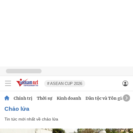
# ASEAN CUP 2026
Chính trị
Thời sự
Kinh doanh
Dân tộc và Tôn giáo
chảo lửa
Tin tức mới nhất về
chảo lửa