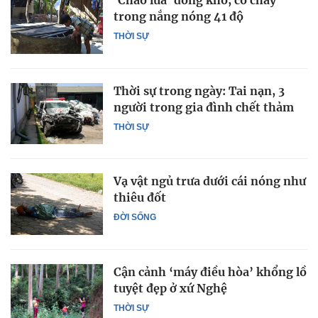
‘Chảo lửa’ đồng khô, cỏ cháy
trong nắng nóng 41 độ
THỜI SỰ
Thời sự trong ngày: Tai nạn, 3
người trong gia đình chết thảm
THỜI SỰ
Vạ vật ngủ trưa dưới cái nóng như
thiêu đốt
ĐỜI SỐNG
Cận cảnh ‘máy điều hòa’ khổng lồ
tuyệt đẹp ở xứ Nghệ
THỜI SỰ