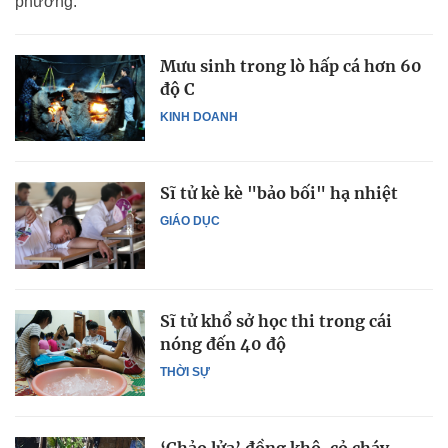
phương.
Mưu sinh trong lò hấp cá hơn 60
độ C
KINH DOANH
Sĩ tử kè kè "bảo bối" hạ nhiệt
GIÁO DỤC
Sĩ tử khổ sở học thi trong cái
nóng đến 40 độ
THỜI SỰ