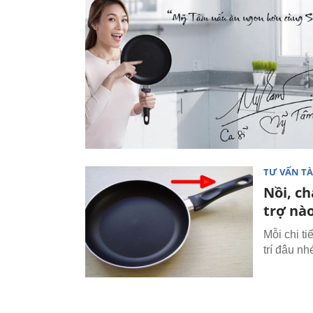
TƯ VẤN TÀ
Nồi, c
trợ nào
Mỗi chi t
trí đâu nh