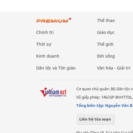
Thể thao
Chính trị
Giáo dục
Thời sự
Thế giới
Kinh doanh
Đời sống
Dân tộc và Tôn giáo
Văn hóa - Giải trí
Cơ quan chủ quản: Bộ Dân tộc v
Số giấy phép: 146/GP-BVHTTDL,
Tổng biên tập: Nguyễn Văn B
Liên hệ tòa soạn
Địa chỉ: Tầng 18, Toà nhà Cục 