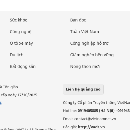
Sức khỏe
Bạn đọc
Công nghệ
Tuần Việt Nam
Ô tô xe máy
Công nghiệp hỗ trợ
Du lịch
Giảm nghèo bền vững
Bất động sản
Nông thôn mới
à Tôn giáo
Liên hệ quảng cáo
 cấp ngày 17/10/2025
Công ty Cổ phần Truyền thông VietN
á
Hotline:
0919405885 (Hà Nội)
-
091943
Email: contact@vietnamnet.vn
Báo giá:
http://vads.vn
Viễn thông (VNTA), 68 Dương Đình