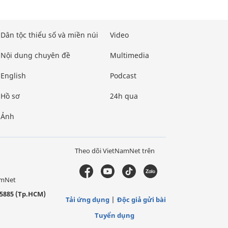
Dân tộc thiểu số và miền núi
Video
Nội dung chuyên đề
Multimedia
English
Podcast
Hồ sơ
24h qua
Ảnh
Theo dõi VietNamNet trên
amNet
5885 (Tp.HCM)
Tải ứng dụng
Độc giả gửi bài
Tuyển dụng