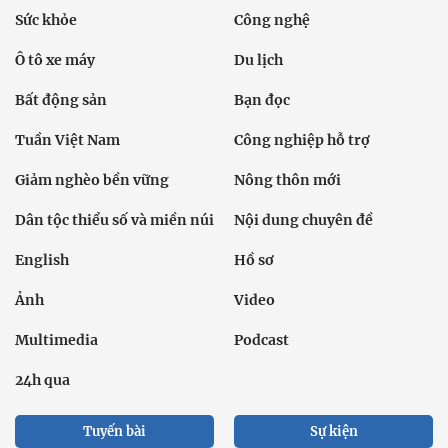
Sức khỏe
Công nghệ
Ô tô xe máy
Du lịch
Bất động sản
Bạn đọc
Tuần Việt Nam
Công nghiệp hỗ trợ
Giảm nghèo bền vững
Nông thôn mới
Dân tộc thiểu số và miền núi
Nội dung chuyên đề
English
Hồ sơ
Ảnh
Video
Multimedia
Podcast
24h qua
Tuyến bài
Sự kiện