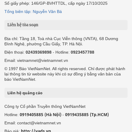
Số giấy phép: 146/GP-BVHTTDL, cấp ngày 17/10/2025
Tổng biên tập: Nguyễn Văn Bá
Liên hệ tòa soạn
Địa chỉ: Tầng 18, Toà nhà Cục Viễn thông (VNTA), 68 Dương
Đình Nghệ, phường Cầu Giấy, TP. Hà Nội.
Điện thoại:
02439369898
- Hotline:
0923457788
Email: vietnamnet@vietnamnet.vn
© 1997 Báo VietNamNet. All rights reserved. Chỉ được phát hành
lại thông tin từ website này khi có sự đồng ý bằng văn bản của
báo VietNamNet.
Liên hệ quảng cáo
Công ty Cổ phần Truyền thông VietNamNet
0919405885 (Hà Nội)
0919435885 (Tp.HCM)
Hotline:
-
Email: contact@vietnamnet.vn
http://vads.vn
Báo giá: