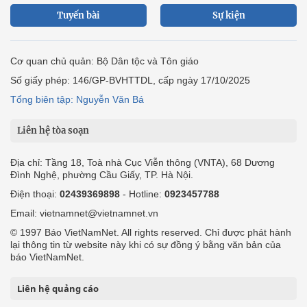
Tuyến bài
Sự kiện
Cơ quan chủ quản: Bộ Dân tộc và Tôn giáo
Số giấy phép: 146/GP-BVHTTDL, cấp ngày 17/10/2025
Tổng biên tập: Nguyễn Văn Bá
Liên hệ tòa soạn
Địa chỉ: Tầng 18, Toà nhà Cục Viễn thông (VNTA), 68 Dương
Đình Nghệ, phường Cầu Giấy, TP. Hà Nội.
Điện thoại:
02439369898
- Hotline:
0923457788
Email: vietnamnet@vietnamnet.vn
© 1997 Báo VietNamNet. All rights reserved. Chỉ được phát hành
lại thông tin từ website này khi có sự đồng ý bằng văn bản của
báo VietNamNet.
Liên hệ quảng cáo