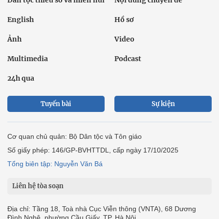
Dân tộc thiểu số và miền núi
Nội dung chuyên đề
English
Hồ sơ
Ảnh
Video
Multimedia
Podcast
24h qua
Tuyến bài
Sự kiện
Cơ quan chủ quản: Bộ Dân tộc và Tôn giáo
Số giấy phép: 146/GP-BVHTTDL, cấp ngày 17/10/2025
Tổng biên tập: Nguyễn Văn Bá
Liên hệ tòa soạn
Địa chỉ: Tầng 18, Toà nhà Cục Viễn thông (VNTA), 68 Dương
Đình Nghệ, phường Cầu Giấy, TP. Hà Nội.