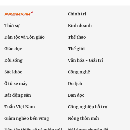
Chính trị
Thời sự
Kinh doanh
Dân tộc và Tôn giáo
Thể thao
Giáo dục
Thế giới
Đời sống
Văn hóa - Giải trí
Sức khỏe
Công nghệ
Ô tô xe máy
Du lịch
Bất động sản
Bạn đọc
Tuần Việt Nam
Công nghiệp hỗ trợ
Giảm nghèo bền vững
Nông thôn mới