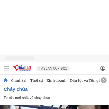
# ASEAN CUP 2026
Chính trị
Thời sự
Kinh doanh
Dân tộc và Tôn giáo
cháy chùa
Tin tức mới nhất về
cháy chùa