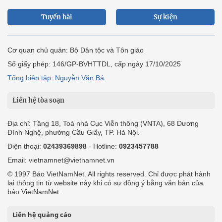
Tuyến bài
Sự kiện
Cơ quan chủ quản: Bộ Dân tộc và Tôn giáo
Số giấy phép: 146/GP-BVHTTDL, cấp ngày 17/10/2025
Tổng biên tập: Nguyễn Văn Bá
Liên hệ tòa soạn
Địa chỉ: Tầng 18, Toà nhà Cục Viễn thông (VNTA), 68 Dương
Đình Nghệ, phường Cầu Giấy, TP. Hà Nội.
Điện thoại:
02439369898
- Hotline:
0923457788
Email: vietnamnet@vietnamnet.vn
© 1997 Báo VietNamNet. All rights reserved. Chỉ được phát hành
lại thông tin từ website này khi có sự đồng ý bằng văn bản của
báo VietNamNet.
Liên hệ quảng cáo