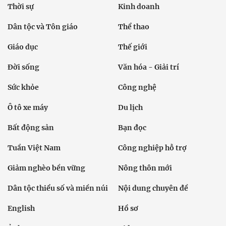
Thời sự
Kinh doanh
Dân tộc và Tôn giáo
Thể thao
Giáo dục
Thế giới
Đời sống
Văn hóa - Giải trí
Sức khỏe
Công nghệ
Ô tô xe máy
Du lịch
Bất động sản
Bạn đọc
Tuần Việt Nam
Công nghiệp hỗ trợ
Giảm nghèo bền vững
Nông thôn mới
Dân tộc thiểu số và miền núi
Nội dung chuyên đề
English
Hồ sơ