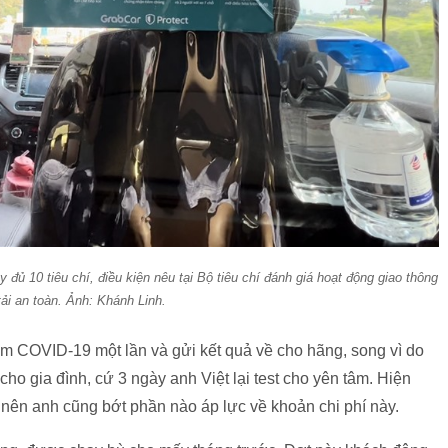
 đủ 10 tiêu chí, điều kiện nêu tại Bộ tiêu chí đánh giá hoạt động giao thông
tải an toàn. Ảnh: Khánh Linh.
iệm COVID-19 một lần và gửi kết quả về cho hãng, song vì do
ho gia đình, cứ 3 ngày anh Việt lại test cho yên tâm. Hiện
ng nên anh cũng bớt phần nào áp lực về khoản chi phí này.