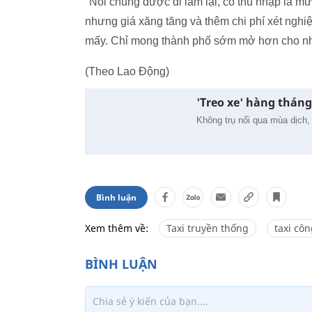
"Nói chung được đi làm lại, có thu nhập là 
nhưng giá xăng tăng và thêm chi phí xét ngh
mấy. Chỉ mong thành phố sớm mở hơn cho nhiều 
(Theo Lao Động)
'Treo xe' hàng tháng 
Không trụ nổi qua mùa dịch, n
Bình luận
Xem thêm về:
Taxi truyền thống
taxi cô