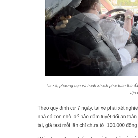
Tài xế, phương tiện và hành khách phải tuân thủ đầy
vận 
Theo quy định cứ 7 ngày, tài xế phải xét ngh
nhà có con nhỏ, để bảo đảm tuyệt đối an toàn c
tại, giá test mỗi lần chỉ chưa tới 100.000 đồ