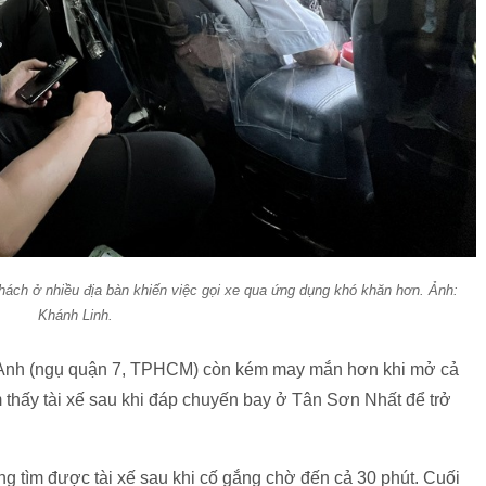
hách ở nhiều địa bàn khiến việc gọi xe qua ứng dụng khó khăn hơn. Ảnh:
Khánh Linh.
 Anh (ngụ quận 7, TPHCM) còn kém may mắn hơn khi mở cả
 thấy tài xế sau khi đáp chuyến bay ở Tân Sơn Nhất để trở
 tìm được tài xế sau khi cố gắng chờ đến cả 30 phút. Cuối