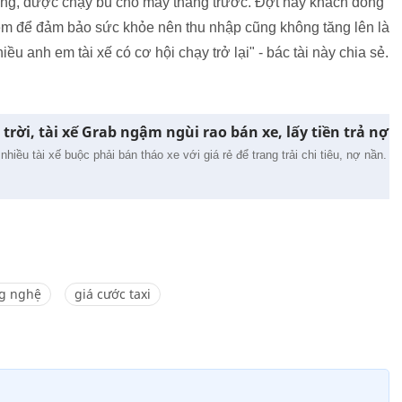
mừng, được chạy bù cho mấy tháng trước. Đợt này khách đông
iệm để đảm bảo sức khỏe nên thu nhập cũng không tăng lên là
anh em tài xế có cơ hội chạy trở lại" - bác tài này chia sẻ.
trời, tài xế Grab ngậm ngùi rao bán xe, lấy tiền trả nợ
hiều tài xế buộc phải bán tháo xe với giá rẻ để trang trải chi tiêu, nợ nần.
ng nghệ
giá cước taxi