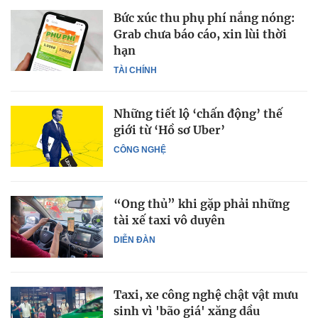
Bức xúc thu phụ phí nắng nóng:
Grab chưa báo cáo, xin lùi thời
hạn
TÀI CHÍNH
Những tiết lộ ‘chấn động’ thế
giới từ ‘Hồ sơ Uber’
CÔNG NGHỆ
“Ong thủ” khi gặp phải những
tài xế taxi vô duyên
DIỄN ĐÀN
Taxi, xe công nghệ chật vật mưu
sinh vì 'bão giá' xăng dầu