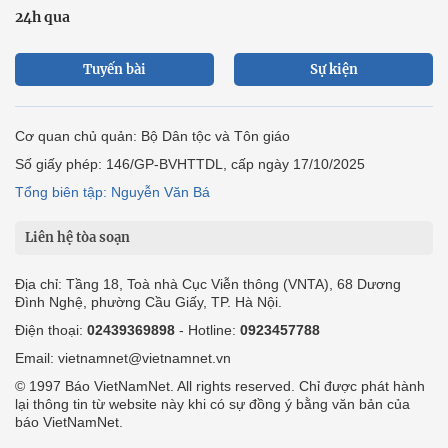
24h qua
Tuyến bài
Sự kiện
Cơ quan chủ quản: Bộ Dân tộc và Tôn giáo
Số giấy phép: 146/GP-BVHTTDL, cấp ngày 17/10/2025
Tổng biên tập: Nguyễn Văn Bá
Liên hệ tòa soạn
Địa chỉ: Tầng 18, Toà nhà Cục Viễn thông (VNTA), 68 Dương
Đình Nghệ, phường Cầu Giấy, TP. Hà Nội.
Điện thoại:
02439369898
- Hotline:
0923457788
Email: vietnamnet@vietnamnet.vn
© 1997 Báo VietNamNet. All rights reserved. Chỉ được phát hành
lại thông tin từ website này khi có sự đồng ý bằng văn bản của
báo VietNamNet.