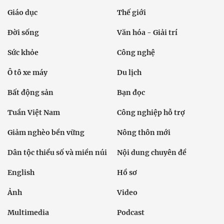
Giáo dục
Thế giới
Đời sống
Văn hóa - Giải trí
Sức khỏe
Công nghệ
Ô tô xe máy
Du lịch
Bất động sản
Bạn đọc
Tuần Việt Nam
Công nghiệp hỗ trợ
Giảm nghèo bền vững
Nông thôn mới
Dân tộc thiểu số và miền núi
Nội dung chuyên đề
English
Hồ sơ
Ảnh
Video
Multimedia
Podcast