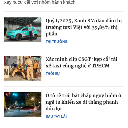
xảy ra cự cãi với nhóm hành khách.
Quý I/2025, Xanh SM dẫn đầu thị
trường taxi Việt với 39,85% thị
phần
THỊ TRƯỜNG
Xác minh clip CSGT ‘kẹp cổ’ tài
xế taxi công nghệ ở TPHCM
THỜI SỰ
Ô tô rẽ trái bất chấp nguy hiểm ở
ngã tư khiến xe đi thẳng phanh
dúi dụi
SAU TAY LÁI