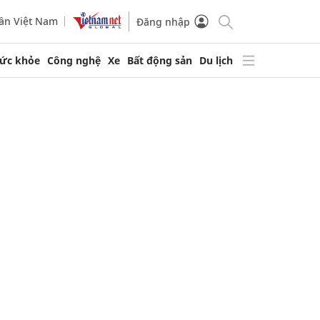
ần Việt Nam
Đăng nhập
ức khỏe
Công nghệ
Xe
Bất động sản
Du lịch