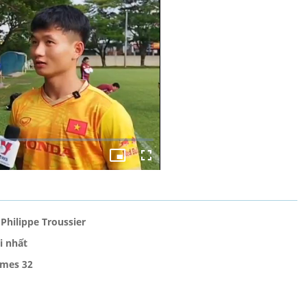
Philippe Troussier
i nhất
ames 32