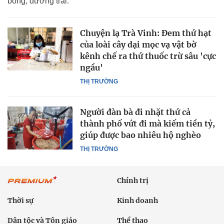
bông, dưỡng trái.
Chuyện lạ Trà Vinh: Đem thứ hạt
của loài cây dại mọc vạ vật bờ
kênh chế ra thứ thuốc trừ sâu 'cực
ngầu'
THỊ TRƯỜNG
Người đàn bà đi nhặt thứ cả
thành phố vứt đi mà kiếm tiền tỷ,
giúp được bao nhiêu hộ nghèo
THỊ TRƯỜNG
Chính trị
Thời sự
Kinh doanh
Dân tộc và Tôn giáo
Thể thao