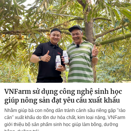
VNFarm sử dụng công nghệ sinh học
giúp nông sản đạt yêu cầu xuất khẩu
Nhằm giúp bà con nông dân tránh cảnh sầu riêng gặp "rào
cản" xuất khẩu do tồn dư hóa chất, kim loại nặng, VNFarm
giới thiệu bộ sản phẩm sinh học giúp làm bông, dưỡng