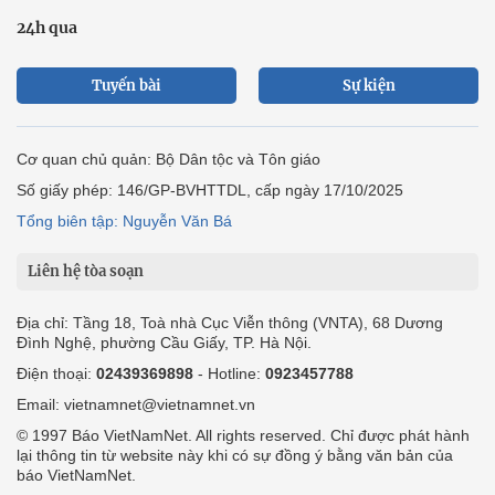
24h qua
Tuyến bài
Sự kiện
Cơ quan chủ quản: Bộ Dân tộc và Tôn giáo
Số giấy phép: 146/GP-BVHTTDL, cấp ngày 17/10/2025
Tổng biên tập: Nguyễn Văn Bá
Liên hệ tòa soạn
Địa chỉ: Tầng 18, Toà nhà Cục Viễn thông (VNTA), 68 Dương
Đình Nghệ, phường Cầu Giấy, TP. Hà Nội.
Điện thoại:
02439369898
- Hotline:
0923457788
Email: vietnamnet@vietnamnet.vn
© 1997 Báo VietNamNet. All rights reserved. Chỉ được phát hành
lại thông tin từ website này khi có sự đồng ý bằng văn bản của
báo VietNamNet.