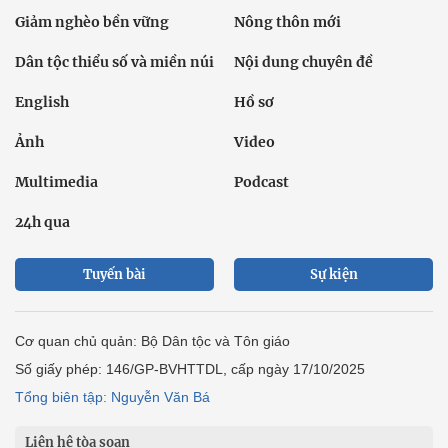
Giảm nghèo bền vững
Nông thôn mới
Dân tộc thiểu số và miền núi
Nội dung chuyên đề
English
Hồ sơ
Ảnh
Video
Multimedia
Podcast
24h qua
Tuyến bài
Sự kiện
Cơ quan chủ quản: Bộ Dân tộc và Tôn giáo
Số giấy phép: 146/GP-BVHTTDL, cấp ngày 17/10/2025
Tổng biên tập: Nguyễn Văn Bá
Liên hệ tòa soạn