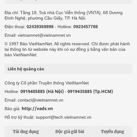
Địa chỉ: Tầng 18, Toà nhà Cục Viễn thông (VNTA), 68 Dương
Đình Nghệ, phường Cầu Giấy, TP. Hà Nội.
Điện thoại:
02439369898
- Hotline:
0923457788
Email: vietnamnet@vietnamnet.vn
© 1997 Báo VietNamNet. All rights reserved. Chỉ được phát hành
lại thông tin từ website này khi có sự đồng ý bằng văn bản của
báo VietNamNet.
Liên hệ quảng cáo
Công ty Cổ phần Truyền thông VietNamNet
0919405885 (Hà Nội)
0919435885 (Tp.HCM)
Hotline:
-
Email: contact@vietnamnet.vn
http://vads.vn
Báo giá:
Hỗ trợ kỹ thuật: support@tech.vietnamnet.vn
Tải ứng dụng
Độc giả gửi bài
Tuyển dụng