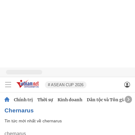
# ASEAN CUP 2026
Chính trị
Thời sự
Kinh doanh
Dân tộc và Tôn giáo
chernarus
Tin tức mới nhất về
chernarus
chernarus