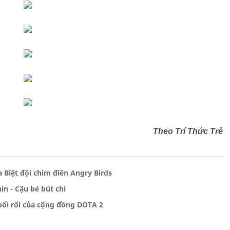
Theo Trí Thức Trẻ
Biệt đội chim điên Angry Birds
n - Cậu bé bút chì
bối rối của cộng đồng DOTA 2