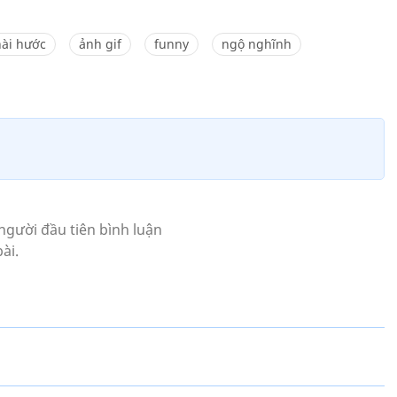
hài hước
ảnh gif
funny
ngộ nghĩnh