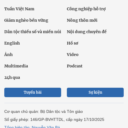
Tuần Việt Nam
Công nghiệp hỗ trợ
Giảm nghèo bền vững
Nông thôn mới
Dân tộc thiểu số và miền núi
Nội dung chuyên đề
English
Hồ sơ
Ảnh
Video
Multimedia
Podcast
24h qua
Tuyến bài
Sự kiện
Cơ quan chủ quản: Bộ Dân tộc và Tôn giáo
Số giấy phép: 146/GP-BVHTTDL, cấp ngày 17/10/2025
Tổng biên tập: Nguyễn Văn Bá