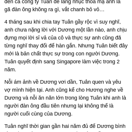
đến cả công ty Tuân để lăng nhục thoá mạ anh là
gã đàn ông không ra gì, vắt chanh bỏ vỏ…
4 tháng sau khi chia tay Tuân gầy rộc vì suy nghĩ,
anh chưa nặng lời với Dương một lần nào, anh chịu
đựng mọi lời sỉ vả của cô và thực sự anh cũng đã
từng nghĩ thay đổi để hàn gắn. Nhưng Tuân biết đây
mới là bản chất thực sự trong con người Dương.
Tuân quyết định sang Singapore làm việc trong 2
năm.
Nỗi ám ảnh về Dương vơi dần, Tuân quen và yêu
vợ mình hiện tại. Anh cũng kể cho Hương nghe về
Dương và nỗi ăn năn lớn trong lòng Tuân khi anh là
người đàn ông đầu tiên nhưng lại không thể là
người cuối cùng của Dương.
Tuân nghĩ thời gian gần hai năm đủ để Dương bình