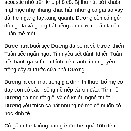
acoustic nhỏ trên khu phố cổ. Bị thu hút bởi khuôn
mặt mộc nhẹ nhàng khác hẳn những cô gái áo váy
dài hơn gang tay xung quanh, Dương còn có ngón
đòn ghita và giọng hát tiếng anh cực chuẩn khiến
Tuân mê mệt.
Được nửa buổi tiệc Dương đã bỏ ra về trước khiến
Tuân tiếc ngẩn ngơ. Tình yêu sét đánh khiến Tuân
trở thành gã si tình chính hiệu, anh tình nguyện
trồng cây si trước cửa nhà Dương.
Dương là con một trong gia đình tri thức, bố mẹ cô
dạy con có cách sống nề nếp và kín đáo. Từ nhỏ
Dương đã học rất giỏi và có khiếu nghệ thuật,
Dương yêu thích ca hát nhưng bố mẹ cô muốn cô
học kinh tế.
Cô gần như không bao giờ đi chơi quá 10h đêm.