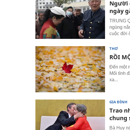
Người 
ngày gặ
TRUNG QU
ngùng nắm
cuộc đời 
THƠ
RỒI MỘ
Đến một n
Mối tình 
xa...
GIA ĐÌNH
Trao n
chung 
Bà Huy nó