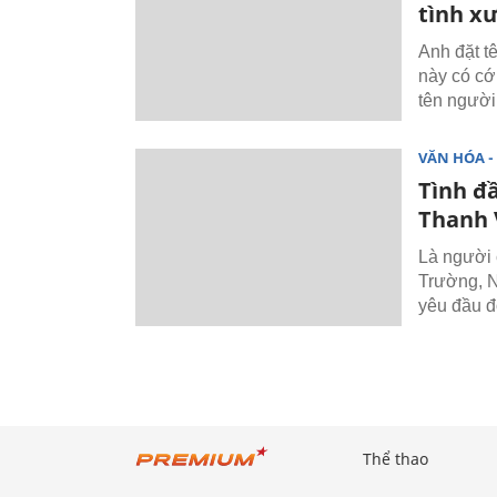
tình x
Anh đặt t
này có cớ 
tên người 
VĂN HÓA - 
Tình đ
Thanh 
Là người 
Trường, N
yêu đầu đ
Thể thao