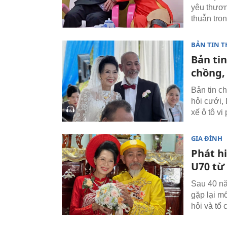
yêu thươn
thuẫn tro
BẢN TIN T
Bản tin
chồng, 
Bản tin c
hỏi cưới, 
xế ô tô v
GIA ĐÌNH
Phát hi
U70 từ
Sau 40 nă
gặp lại m
hỏi và tổ 