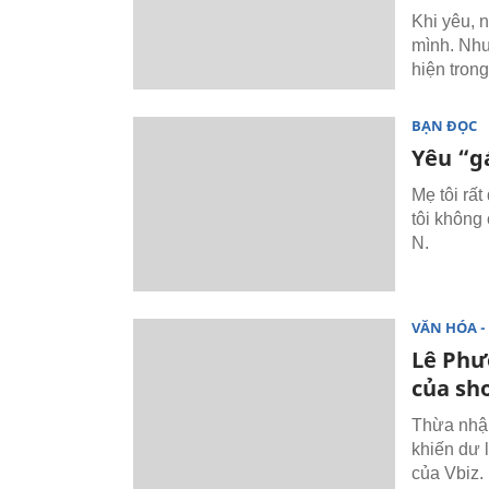
Khi yêu, 
mình. Như
hiện trong
BẠN ĐỌC
Yêu “gá
Mẹ tôi rất
tôi không 
N.
VĂN HÓA - 
Lê Phư
của sh
Thừa nhận
khiến dư 
của Vbiz.