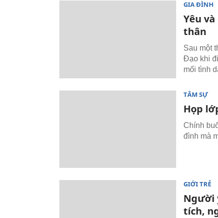
GIA ĐÌNH
Yêu và
thân
Sau một t
Đạo khi đi
mối tình d
TÂM SỰ
Họp lớp
Chính buổ
đình mà m
GIỚI TRẺ
Người y
tích, n