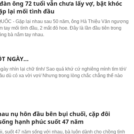
đàn ông 72 tuổi vẫn chưa lấy vợ, bật khóc
p lại mối tình đầu
ỐC - Gặp lại nhau sau 50 năm, ông Hà Thiệu Văn ngượng
 tay mối tình đầu, 2 mắt đỏ hoe. Đây là lần đầu tiên trong
ông bà nắm tay nhau.
T NGÀY...
gày nhìn lại chữ tình/ Sao quá khứ cứ nghiêng mình tìm tới/
đầu dù có xa vời vợi/ Nhưng trong lòng chắc chẳng thể nào
hau nụ hôn đầu bên bụi chuối, cặp đôi
sống hạnh phúc suốt 47 năm
i, suốt 47 năm sống với nhau, bà luôn dành cho chồng tình