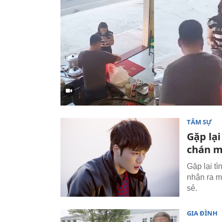
TÂM SỰ
Gặp lại
chán m
Gặp lại tì
nhận ra m
sẻ.
GIA ĐÌNH