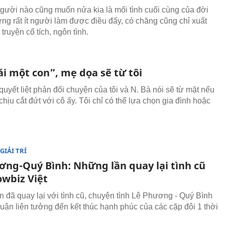
người nào cũng muốn nửa kia là mối tình cuối cùng của đời
ng rất ít người làm được điều đấy, có chăng cũng chỉ xuất
 truyện cổ tích, ngôn tình.
i một con”, mẹ dọa sẽ từ tôi
 quyết liệt phản đối chuyện của tôi và N. Bà nói sẽ từ mặt nếu
chịu cắt đứt với cô ấy. Tôi chỉ có thể lựa chọn gia đình hoặc
GIẢI TRÍ
ơng-Quý Bình: Những lần quay lại tình cũ
owbiz Việt
 đã quay lại với tình cũ, chuyện tình Lê Phương - Quý Bình
luận liên tưởng đến kết thúc hạnh phúc của các cặp đôi 1 thời