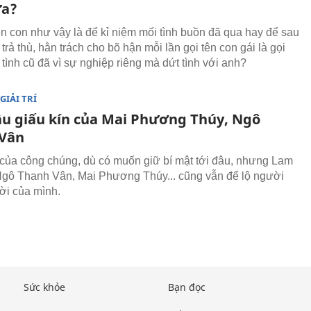
ưa?
ên con như vậy là để kỉ niệm mối tình buồn đã qua hay để sau
trả thù, hằn trách cho bõ hận mỗi lần gọi tên con gái là gọi
tình cũ đã vì sự nghiệp riêng mà dứt tình với anh?
GIẢI TRÍ
ầu giấu kín của Mai Phương Thúy, Ngô
Vân
của công chúng, dù có muốn giữ bí mật tới đâu, nhưng Lam
gô Thanh Vân, Mai Phương Thúy... cũng vẫn để lộ người
ời của mình.
Sức khỏe
Bạn đọc