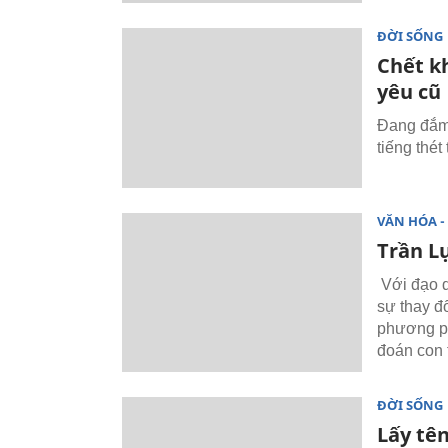
ĐỜI SỐNG
Chết k
yêu cũ
Đang đắm 
tiếng thé
VĂN HÓA - 
Trần L
Với đạo d
sự thay đ
phương ph
đoán con t
ĐỜI SỐNG
Lấy tên