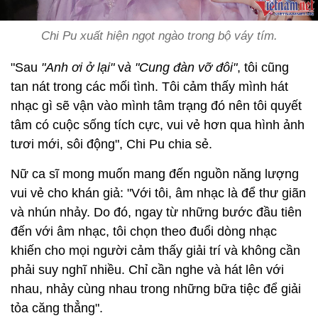
Chi Pu xuất hiện ngọt ngào trong bộ váy tím.
"Sau
"Anh ơi ở lại"
v
à "Cung đàn vỡ đôi"
, tôi cũng
tan nát trong các mối tình. Tôi cảm thấy mình hát
nhạc gì sẽ vận vào mình tâm trạng đó nên tôi quyết
tâm có cuộc sống tích cực, vui vẻ hơn qua hình ảnh
tươi mới, sôi động", Chi Pu chia sẻ.
Nữ ca sĩ mong muốn mang đến nguồn năng lượng
vui vẻ cho khán giả: "Với tôi, âm nhạc là để thư giãn
và nhún nhảy. Do đó, ngay từ những bước đầu tiên
đến với âm nhạc, tôi chọn theo đuổi dòng nhạc
khiến cho mọi người cảm thấy giải trí và không cần
phải suy nghĩ nhiều. Chỉ cần nghe và hát lên với
nhau, nhảy cùng nhau trong những bữa tiệc để giải
tỏa căng thẳng".