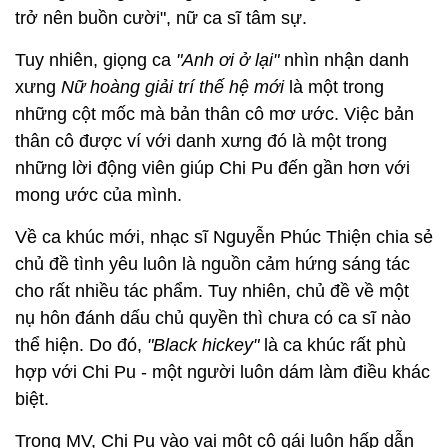
trở nên buồn cười", nữ ca sĩ tâm sự.
Tuy nhiên, giọng ca
"Anh ơi ở lại"
nhìn nhận danh
xưng
Nữ hoàng giải trí thế hệ mới
là một trong
những cột mốc mà bản thân cô mơ ước. Việc bản
thân cô được ví với danh xưng đó là một trong
những lời động viên giúp Chi Pu đến gần hơn với
mong ước của mình.
Về ca khúc mới, nhạc sĩ Nguyễn Phúc Thiện chia sẻ
chủ đề tình yêu luôn là nguồn cảm hứng sáng tác
cho rất nhiều tác phẩm. Tuy nhiên, chủ đề về một
nụ hôn đánh dấu chủ quyền thì chưa có ca sĩ nào
thể hiện. Do đó,
"Black hickey"
là ca khúc rất phù
hợp với Chi Pu - một người luôn dám làm điều khác
biệt.
Trong MV, Chi Pu vào vai một cô gái luôn hấp dẫn