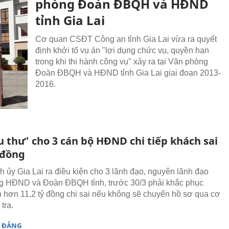
phòng Đoàn ĐBQH và HĐND
tỉnh Gia Lai
Cơ quan CSĐT Công an tỉnh Gia Lai vừa ra quyết
định khởi tố vụ án "lợi dụng chức vụ, quyền hạn
trong khi thi hành công vụ" xảy ra tại Văn phòng
Đoàn ĐBQH và HĐND tỉnh Gia Lai giai đoạn 2013-
2016.
u thư' cho 3 cán bộ HĐND chi tiếp khách sai
 đồng
 ủy Gia Lai ra điều kiện cho 3 lãnh đạo, nguyên lãnh đạo
g HĐND và Đoàn ĐBQH tỉnh, trước 30/3 phải khắc phục
n hơn 11,2 tỷ đồng chi sai nếu không sẽ chuyển hồ sơ qua cơ
tra.
 ĐẢNG