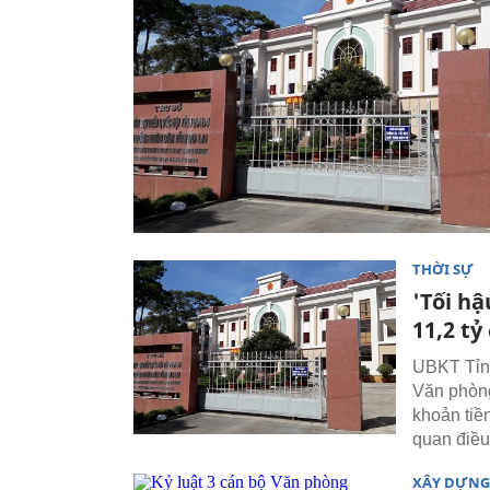
THỜI SỰ
'Tối hậ
11,2 tỷ
UBKT Tỉnh
Văn phòn
khoản tiề
quan điều 
XÂY DỰNG