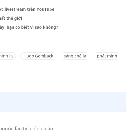
ợc livestream trên YouTube
ất thế giới
ày, bạn có biết vì sao không?
minh lạ
Hugo Gemback
sáng chế lạ
phát minh