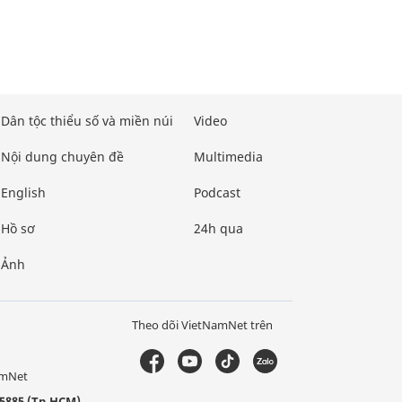
Dân tộc thiểu số và miền núi
Video
Nội dung chuyên đề
Multimedia
English
Podcast
Hồ sơ
24h qua
Ảnh
Theo dõi VietNamNet trên
amNet
5885 (Tp.HCM)