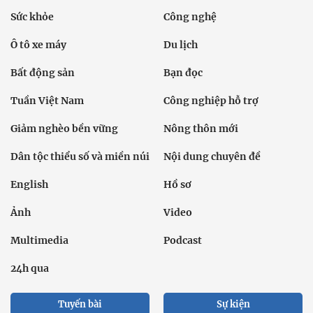
Sức khỏe
Công nghệ
Ô tô xe máy
Du lịch
Bất động sản
Bạn đọc
Tuần Việt Nam
Công nghiệp hỗ trợ
Giảm nghèo bền vững
Nông thôn mới
Dân tộc thiểu số và miền núi
Nội dung chuyên đề
English
Hồ sơ
Ảnh
Video
Multimedia
Podcast
24h qua
Tuyến bài
Sự kiện