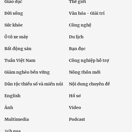
Giáo dục
Thế giới
Đời sống
Văn hóa - Giải trí
Sức khỏe
Công nghệ
Ô tô xe máy
Du lịch
Bất động sản
Bạn đọc
Tuần Việt Nam
Công nghiệp hỗ trợ
Giảm nghèo bền vững
Nông thôn mới
Dân tộc thiểu số và miền núi
Nội dung chuyên đề
English
Hồ sơ
Ảnh
Video
Multimedia
Podcast
24h qua