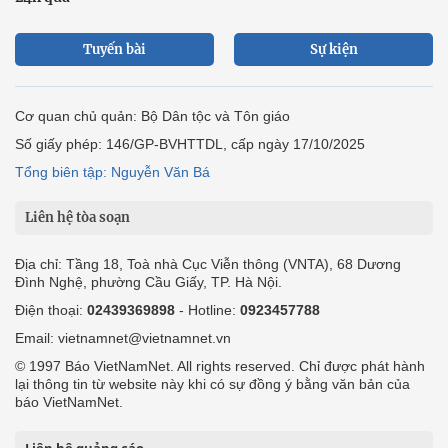
Tuyến bài
Sự kiện
Cơ quan chủ quản: Bộ Dân tộc và Tôn giáo
Số giấy phép: 146/GP-BVHTTDL, cấp ngày 17/10/2025
Tổng biên tập: Nguyễn Văn Bá
Liên hệ tòa soạn
Địa chỉ: Tầng 18, Toà nhà Cục Viễn thông (VNTA), 68 Dương
Đình Nghệ, phường Cầu Giấy, TP. Hà Nội.
Điện thoại:
02439369898
- Hotline:
0923457788
Email: vietnamnet@vietnamnet.vn
© 1997 Báo VietNamNet. All rights reserved. Chỉ được phát hành
lại thông tin từ website này khi có sự đồng ý bằng văn bản của
báo VietNamNet.
Liên hệ quảng cáo