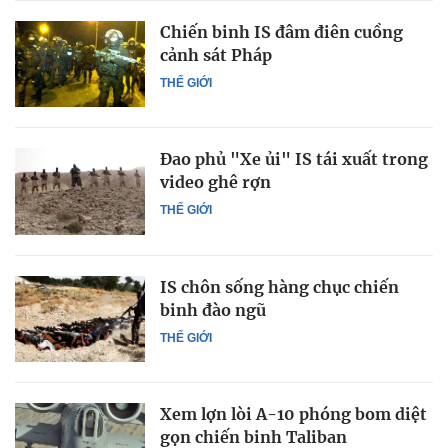
Chiến binh IS đâm điên cuồng
cảnh sát Pháp
THẾ GIỚI
Đao phủ "Xe ủi" IS tái xuất trong
video ghê rợn
THẾ GIỚI
IS chôn sống hàng chục chiến
binh đào ngũ
THẾ GIỚI
Xem lợn lòi A-10 phóng bom diệt
gọn chiến binh Taliban