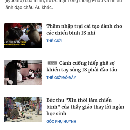
(flyboard) của mình, trước mặt Tổng thống Pháp và nhiều
lãnh đạo châu Âu khác.
Thâm nhập trại cải tạo dành cho
các chiến binh IS nhí
THẾ GIỚI
Cảnh cưỡng hiếp ghê sợ
khiến tay súng IS phải đào tẩu
THẾ GIỚI ĐÓ ĐÂY
Bức thư "Xin thôi làm chiến
binh" của thầy giáo thay lời ngàn
học sinh
GÓC PHỤ HUYNH