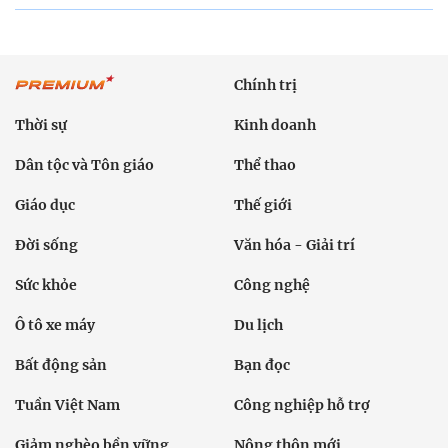
Chính trị
Thời sự
Kinh doanh
Dân tộc và Tôn giáo
Thể thao
Giáo dục
Thế giới
Đời sống
Văn hóa - Giải trí
Sức khỏe
Công nghệ
Ô tô xe máy
Du lịch
Bất động sản
Bạn đọc
Tuần Việt Nam
Công nghiệp hỗ trợ
Giảm nghèo bền vững
Nông thôn mới