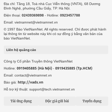
Địa chỉ: Tầng 18, Toà nhà Cục Viễn thông (VNTA), 68 Dương
Đình Nghệ, phường Cầu Giấy, TP. Hà Nội.
Điện thoại:
02439369898
- Hotline:
0923457788
Email: vietnamnet@vietnamnet.vn
© 1997 Báo VietNamNet. All rights reserved. Chỉ được phát hành
lại thông tin từ website này khi có sự đồng ý bằng văn bản của
báo VietNamNet.
Liên hệ quảng cáo
Công ty Cổ phần Truyền thông VietNamNet
0919405885 (Hà Nội)
0919435885 (Tp.HCM)
Hotline:
-
Email: contact@vietnamnet.vn
http://vads.vn
Báo giá:
Hỗ trợ kỹ thuật: support@tech.vietnamnet.vn
Tải ứng dụng
Độc giả gửi bài
Tuyển dụng