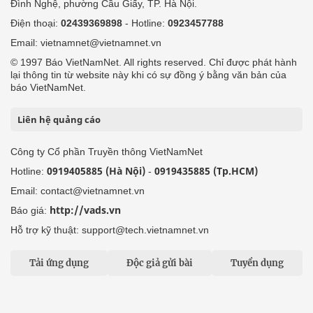
Đình Nghệ, phường Cầu Giấy, TP. Hà Nội.
Điện thoại:
02439369898
- Hotline:
0923457788
Email: vietnamnet@vietnamnet.vn
© 1997 Báo VietNamNet. All rights reserved. Chỉ được phát hành
lại thông tin từ website này khi có sự đồng ý bằng văn bản của
báo VietNamNet.
Liên hệ quảng cáo
Công ty Cổ phần Truyền thông VietNamNet
0919405885 (Hà Nội)
0919435885 (Tp.HCM)
Hotline:
-
Email: contact@vietnamnet.vn
http://vads.vn
Báo giá:
Hỗ trợ kỹ thuật: support@tech.vietnamnet.vn
Tải ứng dụng
Độc giả gửi bài
Tuyển dụng