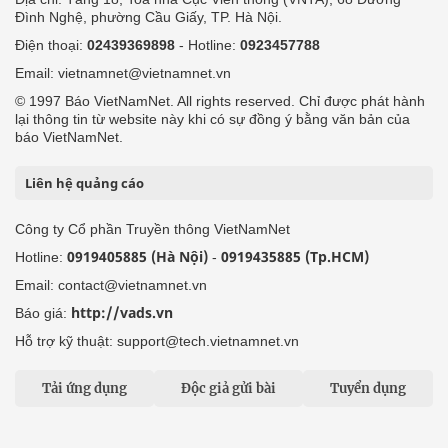
Đình Nghệ, phường Cầu Giấy, TP. Hà Nội.
Điện thoại:
02439369898
- Hotline:
0923457788
Email: vietnamnet@vietnamnet.vn
© 1997 Báo VietNamNet. All rights reserved. Chỉ được phát hành
lại thông tin từ website này khi có sự đồng ý bằng văn bản của
báo VietNamNet.
Liên hệ quảng cáo
Công ty Cổ phần Truyền thông VietNamNet
0919405885 (Hà Nội)
0919435885 (Tp.HCM)
Hotline:
-
Email: contact@vietnamnet.vn
http://vads.vn
Báo giá:
Hỗ trợ kỹ thuật: support@tech.vietnamnet.vn
Tải ứng dụng
Độc giả gửi bài
Tuyển dụng