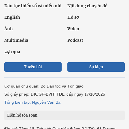
Dân tộc thiểu số và miền núi
Nội dung chuyên đề
English
Hồ sơ
Ảnh
Video
Multimedia
Podcast
24h qua
Tuyến bài
Sự kiện
Cơ quan chủ quản: Bộ Dân tộc và Tôn giáo
Số giấy phép: 146/GP-BVHTTDL, cấp ngày 17/10/2025
Tổng biên tập: Nguyễn Văn Bá
Liên hệ tòa soạn
Địa chỉ: Tầng 18, Toà nhà Cục Viễn thông (VNTA), 68 Dương