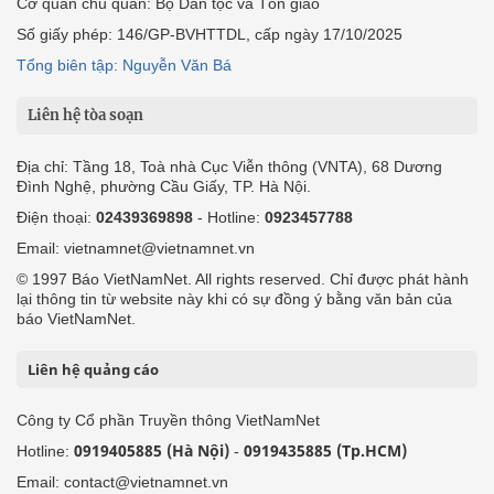
Cơ quan chủ quản: Bộ Dân tộc và Tôn giáo
Số giấy phép: 146/GP-BVHTTDL, cấp ngày 17/10/2025
Tổng biên tập: Nguyễn Văn Bá
Liên hệ tòa soạn
Địa chỉ: Tầng 18, Toà nhà Cục Viễn thông (VNTA), 68 Dương
Đình Nghệ, phường Cầu Giấy, TP. Hà Nội.
Điện thoại:
02439369898
- Hotline:
0923457788
Email: vietnamnet@vietnamnet.vn
© 1997 Báo VietNamNet. All rights reserved. Chỉ được phát hành
lại thông tin từ website này khi có sự đồng ý bằng văn bản của
báo VietNamNet.
Liên hệ quảng cáo
Công ty Cổ phần Truyền thông VietNamNet
0919405885 (Hà Nội)
0919435885 (Tp.HCM)
Hotline:
-
Email: contact@vietnamnet.vn