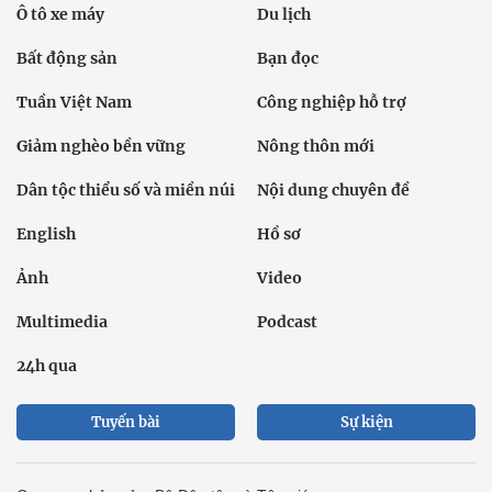
Ô tô xe máy
Du lịch
Bất động sản
Bạn đọc
Tuần Việt Nam
Công nghiệp hỗ trợ
Giảm nghèo bền vững
Nông thôn mới
Dân tộc thiểu số và miền núi
Nội dung chuyên đề
English
Hồ sơ
Ảnh
Video
Multimedia
Podcast
24h qua
Tuyến bài
Sự kiện