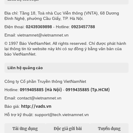
Địa chỉ: Tầng 18, Toà nhà Cục Viễn thông (VNTA), 68 Dương
Đình Nghệ, phường Cầu Giấy, TP. Hà Nội.
Điện thoại:
02439369898
- Hotline:
0923457788
Email: vietnamnet@vietnamnet.vn
© 1997 Báo VietNamNet. All rights reserved. Chỉ được phát hành
lại thông tin từ website này khi có sự đồng ý bằng văn bản của
báo VietNamNet.
Liên hệ quảng cáo
Công ty Cổ phần Truyền thông VietNamNet
0919405885 (Hà Nội)
0919435885 (Tp.HCM)
Hotline:
-
Email: contact@vietnamnet.vn
http://vads.vn
Báo giá:
Hỗ trợ kỹ thuật: support@tech.vietnamnet.vn
Tải ứng dụng
Độc giả gửi bài
Tuyển dụng