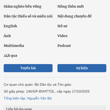
Giảm nghèo bền vững
Nông thôn mới
Dân tộc thiểu số và miền núi
Nội dung chuyên đề
English
Hồ sơ
Ảnh
Video
Multimedia
Podcast
24h qua
Tuyến bài
Sự kiện
Cơ quan chủ quản: Bộ Dân tộc và Tôn giáo
Số giấy phép: 146/GP-BVHTTDL, cấp ngày 17/10/2025
Tổng biên tập: Nguyễn Văn Bá
Liên hệ tòa soạn