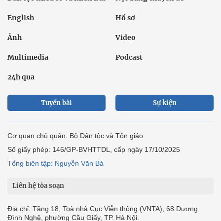
English
Hồ sơ
Ảnh
Video
Multimedia
Podcast
24h qua
Tuyến bài
Sự kiện
Cơ quan chủ quản: Bộ Dân tộc và Tôn giáo
Số giấy phép: 146/GP-BVHTTDL, cấp ngày 17/10/2025
Tổng biên tập: Nguyễn Văn Bá
Liên hệ tòa soạn
Địa chỉ: Tầng 18, Toà nhà Cục Viễn thông (VNTA), 68 Dương
Đình Nghệ, phường Cầu Giấy, TP. Hà Nội.