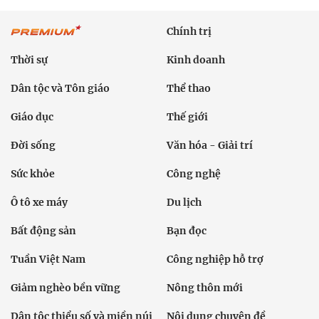
Chính trị
Thời sự
Kinh doanh
Dân tộc và Tôn giáo
Thể thao
Giáo dục
Thế giới
Đời sống
Văn hóa - Giải trí
Sức khỏe
Công nghệ
Ô tô xe máy
Du lịch
Bất động sản
Bạn đọc
Tuần Việt Nam
Công nghiệp hỗ trợ
Giảm nghèo bền vững
Nông thôn mới
Dân tộc thiểu số và miền núi
Nội dung chuyên đề