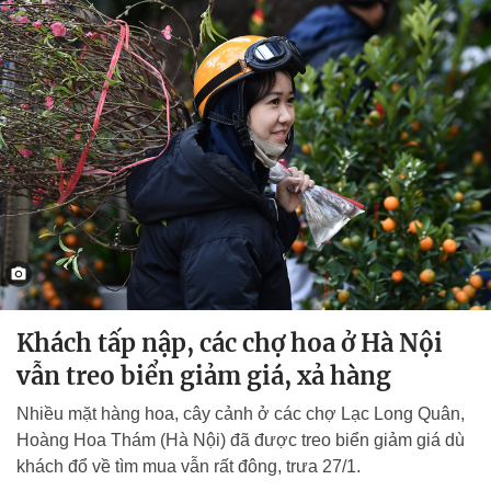
Khách tấp nập, các chợ hoa ở Hà Nội
vẫn treo biển giảm giá, xả hàng
Nhiều mặt hàng hoa, cây cảnh ở các chợ Lạc Long Quân,
Hoàng Hoa Thám (Hà Nội) đã được treo biển giảm giá dù
khách đổ về tìm mua vẫn rất đông, trưa 27/1.