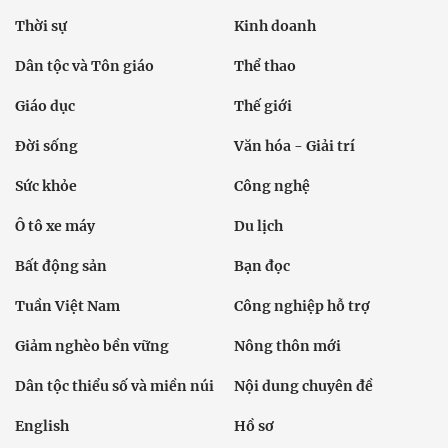
Thời sự
Kinh doanh
Dân tộc và Tôn giáo
Thể thao
Giáo dục
Thế giới
Đời sống
Văn hóa - Giải trí
Sức khỏe
Công nghệ
Ô tô xe máy
Du lịch
Bất động sản
Bạn đọc
Tuần Việt Nam
Công nghiệp hỗ trợ
Giảm nghèo bền vững
Nông thôn mới
Dân tộc thiểu số và miền núi
Nội dung chuyên đề
English
Hồ sơ