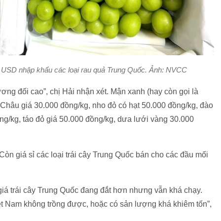
u USD nhập khẩu các loại rau quả Trung Quốc. Ảnh: NVCC
ơng đối cao”, chị Hải nhận xét. Mận xanh (hay còn gọi là
hâu giá 30.000 đồng/kg, nho đỏ có hạt 50.000 đồng/kg, đào
ng/kg, táo đỏ giá 50.000 đồng/kg, dưa lưới vàng 30.000
 Còn giá sỉ các loại trái cây Trung Quốc bán cho các đầu mối
, giá trái cây Trung Quốc đang đắt hơn nhưng vẫn khá chạy.
iệt Nam không trồng được, hoặc có sản lượng khá khiêm tốn”,