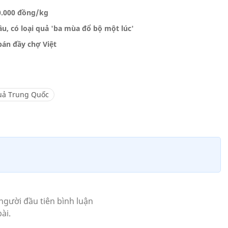
00.000 đồng/kg
âu, có loại quả 'ba mùa đổ bộ một lúc'
bán đầy chợ Việt
uả Trung Quốc