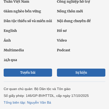
Tuần Việt Nam
Công nghiệp hỗ trợ
Giảm nghèo bền vững
Nông thôn mới
Dân tộc thiểu số và miền núi
Nội dung chuyên đề
English
Hồ sơ
Ảnh
Video
Multimedia
Podcast
24h qua
Tuyến bài
Sự kiện
Cơ quan chủ quản: Bộ Dân tộc và Tôn giáo
Số giấy phép: 146/GP-BVHTTDL, cấp ngày 17/10/2025
Tổng biên tập: Nguyễn Văn Bá