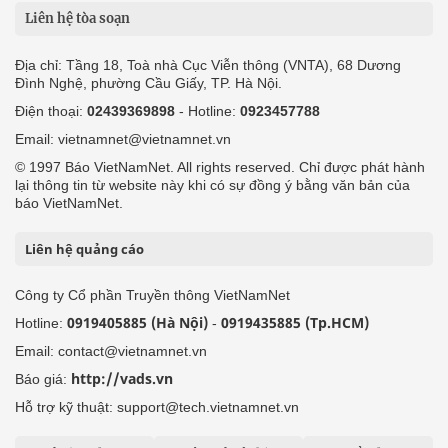
Liên hệ tòa soạn
Địa chỉ: Tầng 18, Toà nhà Cục Viễn thông (VNTA), 68 Dương
Đình Nghệ, phường Cầu Giấy, TP. Hà Nội.
Điện thoại:
02439369898
- Hotline:
0923457788
Email: vietnamnet@vietnamnet.vn
© 1997 Báo VietNamNet. All rights reserved. Chỉ được phát hành
lại thông tin từ website này khi có sự đồng ý bằng văn bản của
báo VietNamNet.
Liên hệ quảng cáo
Công ty Cổ phần Truyền thông VietNamNet
0919405885 (Hà Nội)
0919435885 (Tp.HCM)
Hotline:
-
Email: contact@vietnamnet.vn
http://vads.vn
Báo giá:
Hỗ trợ kỹ thuật: support@tech.vietnamnet.vn