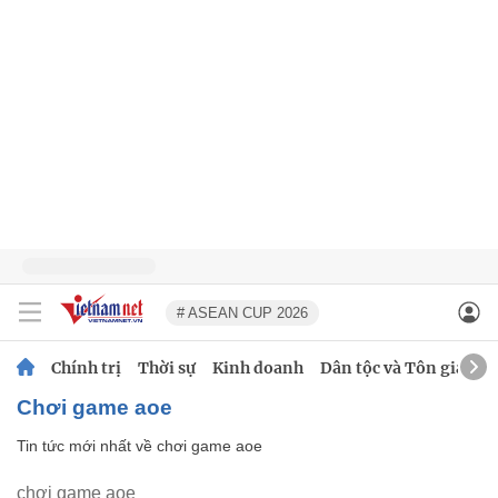
# ASEAN CUP 2026
Chính trị
Thời sự
Kinh doanh
Dân tộc và Tôn giáo
chơi game aoe
Tin tức mới nhất về
chơi game aoe
chơi game aoe