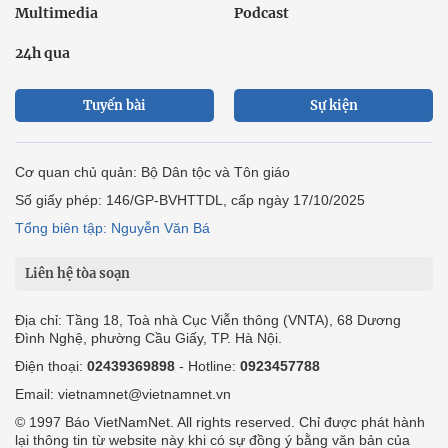
Multimedia
Podcast
24h qua
Tuyến bài
Sự kiện
Cơ quan chủ quản: Bộ Dân tộc và Tôn giáo
Số giấy phép: 146/GP-BVHTTDL, cấp ngày 17/10/2025
Tổng biên tập: Nguyễn Văn Bá
Liên hệ tòa soạn
Địa chỉ: Tầng 18, Toà nhà Cục Viễn thông (VNTA), 68 Dương
Đình Nghệ, phường Cầu Giấy, TP. Hà Nội.
Điện thoại:
02439369898
- Hotline:
0923457788
Email: vietnamnet@vietnamnet.vn
© 1997 Báo VietNamNet. All rights reserved. Chỉ được phát hành
lại thông tin từ website này khi có sự đồng ý bằng văn bản của