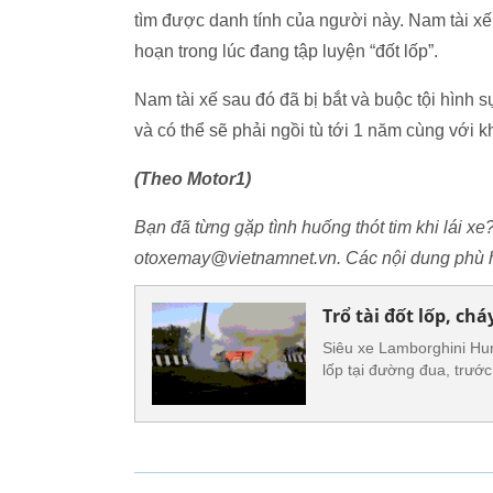
tìm được danh tính của người này. Nam tài xế
hoạn trong lúc đang tập luyện “đốt lốp”.
Nam tài xế sau đó đã bị bắt và buộc tội hình s
và có thể sẽ phải ngồi tù tới 1 năm cùng với 
(Theo Motor1)
Bạn đã từng gặp tình huống thót tim khi lái xe
otoxemay@vietnamnet.vn. Các nội dung phù h
Trổ tài đốt lốp, ch
Siêu xe Lamborghini Hur
lốp tại đường đua, trướ