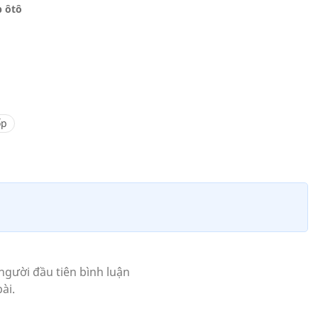
p ôtô
ốp