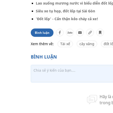
Lao xuống mương nước vì biểu diễn đốt lố
Siêu xe tụ họp, đốt lốp tại Sài Gòn
'Đốt lốp' - Cẩn thận kẻo cháy cả xe!
Bình luận
Xem thêm về:
Tài xế
cây xăng
đốt l