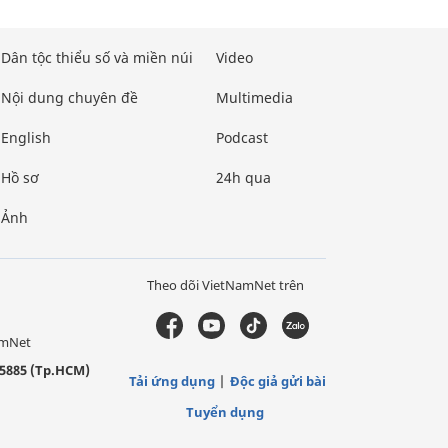
Dân tộc thiểu số và miền núi
Video
Nội dung chuyên đề
Multimedia
English
Podcast
Hồ sơ
24h qua
Ảnh
Theo dõi VietNamNet trên
amNet
5885 (Tp.HCM)
Tải ứng dụng
Độc giả gửi bài
Tuyển dụng