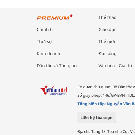
Thể thao
Chính trị
Giáo dục
Thời sự
Thế giới
Kinh doanh
Đời sống
Dân tộc và Tôn giáo
Văn hóa - Giải trí
Cơ quan chủ quản: Bộ Dân tộc v
Số giấy phép: 146/GP-BVHTTDL,
Tổng biên tập: Nguyễn Văn B
Liên hệ tòa soạn
Địa chỉ: Tầng 18, Toà nhà Cục 