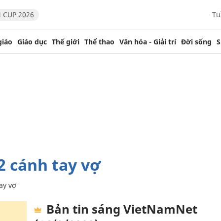
 CUP 2026
Tu
giáo
Giáo dục
Thế giới
Thể thao
Văn hóa - Giải trí
Đời sống
S
2 cánh tay vợ
ay vợ
Bản tin sáng VietNamNet