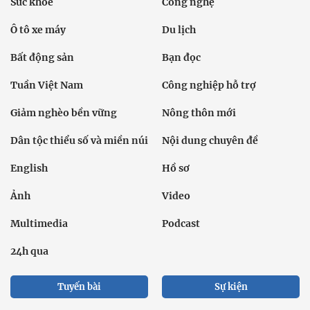
Sức khỏe
Công nghệ
Ô tô xe máy
Du lịch
Bất động sản
Bạn đọc
Tuần Việt Nam
Công nghiệp hỗ trợ
Giảm nghèo bền vững
Nông thôn mới
Dân tộc thiểu số và miền núi
Nội dung chuyên đề
English
Hồ sơ
Ảnh
Video
Multimedia
Podcast
24h qua
Tuyến bài
Sự kiện