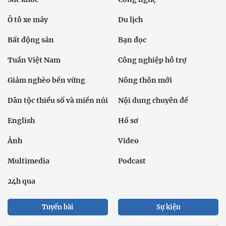
Ô tô xe máy
Du lịch
Bất động sản
Bạn đọc
Tuần Việt Nam
Công nghiệp hỗ trợ
Giảm nghèo bền vững
Nông thôn mới
Dân tộc thiểu số và miền núi
Nội dung chuyên đề
English
Hồ sơ
Ảnh
Video
Multimedia
Podcast
24h qua
Tuyến bài
Sự kiện