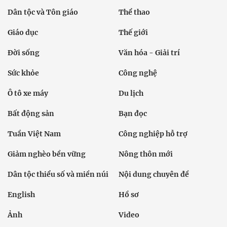
Dân tộc và Tôn giáo
Thể thao
Giáo dục
Thế giới
Đời sống
Văn hóa - Giải trí
Sức khỏe
Công nghệ
Ô tô xe máy
Du lịch
Bất động sản
Bạn đọc
Tuần Việt Nam
Công nghiệp hỗ trợ
Giảm nghèo bền vững
Nông thôn mới
Dân tộc thiểu số và miền núi
Nội dung chuyên đề
English
Hồ sơ
Ảnh
Video