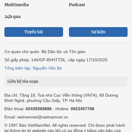
Multimedia
Podcast
24h qua
Tuyến bài
Sự kiện
Cơ quan chủ quản: Bộ Dân tộc và Tôn giáo
Số giấy phép: 146/GP-BVHTTDL, cấp ngày 17/10/2025
Tổng biên tập: Nguyễn Văn Bá
Liên hệ tòa soạn
Địa chỉ: Tầng 18, Toà nhà Cục Viễn thông (VNTA), 68 Dương
Đình Nghệ, phường Cầu Giấy, TP. Hà Nội.
Điện thoại:
02439369898
- Hotline:
0923457788
Email: vietnamnet@vietnamnet.vn
© 1997 Báo VietNamNet. All rights reserved. Chỉ được phát hành
lại thông tin từ website này khi có sự đồng ý bằng văn bản của