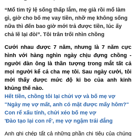
“Mổ tim tỷ lệ sống thấp lắm, mẹ già rồi mổ làm
gì, giờ cho bố mẹ vay tiền, nhỡ mẹ không sống
nữa thì đến bao giờ mới trả được tiền, lúc ấy
chả lẽ lại đòi”. Tôi trân trối nhìn chồng
Cưới nhau được 7 năm, nhưng là 7 năm cực
hình với hàng nghìn ngày chịu đựng chồng -
người đàn ông là thần tượng trong mắt tất cả
mọi người kể cả cha mẹ tôi. Sau ngày cưới, tôi
mới thấy được mức độ ki bo của anh kinh
khủng thế nào.
Hết tiền, chồng tôi lại chửi vợ và bố mẹ vợ
"Ngày mẹ vợ mất, anh có mặt được mấy hôm?"
Con rể xấu tính, chửi xéo bố mẹ vợ
'Đào tạo lại con rể', mẹ vợ ngậm trái đắng
Anh ghi chép tất cả những phần chi tiêu của chúng