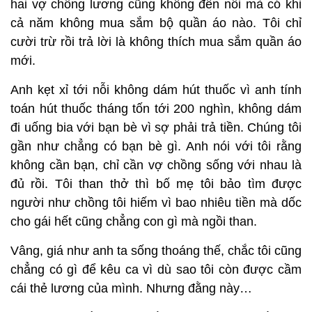
hai vợ chồng lương cũng không đến nỗi mà có khi
cả năm không mua sắm bộ quần áo nào. Tôi chỉ
cười trừ rồi trả lời là không thích mua sắm quần áo
mới.
Anh kẹt xỉ tới nỗi không dám hút thuốc vì anh tính
toán hút thuốc tháng tốn tới 200 nghìn, không dám
đi uống bia với bạn bè vì sợ phải trả tiền. Chúng tôi
gần như chẳng có bạn bè gì. Anh nói với tôi rằng
không cần bạn, chỉ cần vợ chồng sống với nhau là
đủ rồi. Tôi than thở thì bố mẹ tôi bảo tìm được
người như chồng tôi hiếm vì bao nhiêu tiền mà dốc
cho gái hết cũng chẳng con gì mà ngồi than.
Vâng, giá như anh ta sống thoáng thế, chắc tôi cũng
chẳng có gì để kêu ca vì dù sao tôi còn được cầm
cái thẻ lương của mình. Nhưng đằng này…