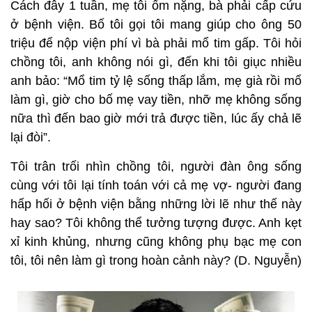
Cách đây 1 tuần, mẹ tôi ốm nặng, bà phải cấp cứu
ở bệnh viện. Bố tôi gọi tôi mang giúp cho ông 50
triệu để nộp viện phí vì bà phải mổ tim gấp. Tôi hỏi
chồng tôi, anh không nói gì, đến khi tôi giục nhiều
anh bảo: “Mổ tim tỷ lệ sống thấp lắm, mẹ già rồi mổ
làm gì, giờ cho bố mẹ vay tiền, nhỡ mẹ không sống
nữa thì đến bao giờ mới trả được tiền, lúc ấy chả lẽ
lại đòi”.
Tôi trân trối nhìn chồng tôi, người đàn ông sống
cùng với tôi lại tính toán với cả mẹ vợ- người đang
hấp hối ở bệnh viện bằng những lời lẽ như thế này
hay sao? Tôi không thể tưởng tượng được. Anh kẹt
xỉ kinh khủng, nhưng cũng không phụ bạc mẹ con
tôi, tôi nên làm gì trong hoàn cảnh này? (D. Nguyễn)