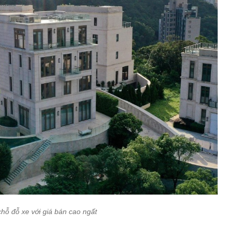
hỗ đỗ xe với giá bán cao ngất