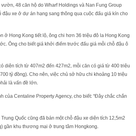
 vườn, 48 căn hộ do Wharf Holdings và Nan Fung Group
ỗ đậu xe ở dự án hạng sang thông qua cuộc đấu giá kín cho
 ở Hong Kong tiết lộ, ông chi hơn 36 triệu đô la Hong Kong
ước. Ông cho biết giá khởi điểm trước đấu giá mỗi chỗ đậu ô
ó diện tích từ 407m2 đến 427m2, mỗi căn có giá từ 400 triệu
1.700 tỷ đồng). Cho nên, việc chủ sở hữu chi khoảng 10 triệu
ải là vấn đề lớn.
nh của Centaline Property Agency, cho biết: “Đây chắc chắn
Trung Quốc cũng đã bán một chỗ đậu xe diện tích 12,5m2
ồng) gần khu thương mại ở trung tâm Hongkong.