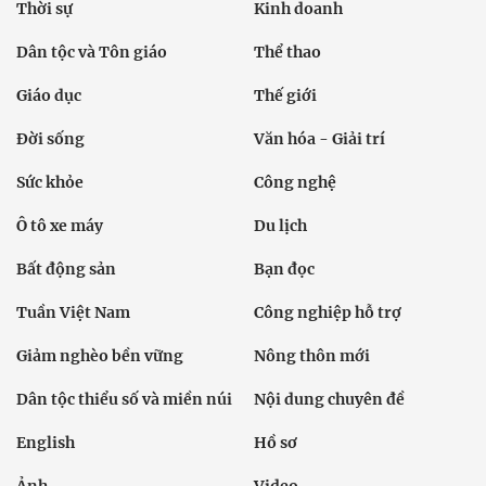
Thời sự
Kinh doanh
Dân tộc và Tôn giáo
Thể thao
Giáo dục
Thế giới
Đời sống
Văn hóa - Giải trí
Sức khỏe
Công nghệ
Ô tô xe máy
Du lịch
Bất động sản
Bạn đọc
Tuần Việt Nam
Công nghiệp hỗ trợ
Giảm nghèo bền vững
Nông thôn mới
Dân tộc thiểu số và miền núi
Nội dung chuyên đề
English
Hồ sơ