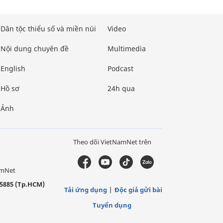
Dân tộc thiểu số và miền núi
Video
Nội dung chuyên đề
Multimedia
English
Podcast
Hồ sơ
24h qua
Ảnh
Theo dõi VietNamNet trên
amNet
5885 (Tp.HCM)
Tải ứng dụng
Độc giả gửi bài
Tuyển dụng