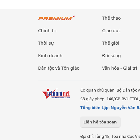
Thể thao
Chính trị
Giáo dục
Thời sự
Thế giới
Kinh doanh
Đời sống
Dân tộc và Tôn giáo
Văn hóa - Giải trí
Cơ quan chủ quản: Bộ Dân tộc v
Số giấy phép: 146/GP-BVHTTDL,
Tổng biên tập: Nguyễn Văn B
Liên hệ tòa soạn
Địa chỉ: Tầng 18, Toà nhà Cục 