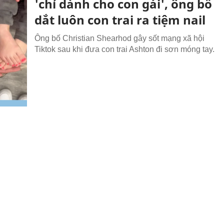
'chỉ dành cho con gái', ông bố
dắt luôn con trai ra tiệm nail
Ông bố Christian Shearhod gây sốt mạng xã hội
Tiktok sau khi đưa con trai Ashton đi sơn móng tay.