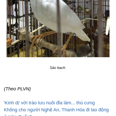
Sáo bạch.
(Theo PLVN)
'Kinh dị' với trào lưu nuôi đỉa làm... thú cưng
Không cho người Nghệ An, Thanh Hóa đi lao động