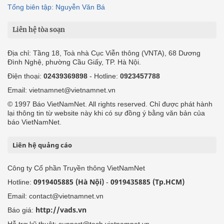
Tổng biên tập: Nguyễn Văn Bá
Liên hệ tòa soạn
Địa chỉ: Tầng 18, Toà nhà Cục Viễn thông (VNTA), 68 Dương
Đình Nghệ, phường Cầu Giấy, TP. Hà Nội.
Điện thoại:
02439369898
- Hotline:
0923457788
Email: vietnamnet@vietnamnet.vn
© 1997 Báo VietNamNet. All rights reserved. Chỉ được phát hành
lại thông tin từ website này khi có sự đồng ý bằng văn bản của
báo VietNamNet.
Liên hệ quảng cáo
Công ty Cổ phần Truyền thông VietNamNet
0919405885 (Hà Nội)
0919435885 (Tp.HCM)
Hotline:
-
Email: contact@vietnamnet.vn
http://vads.vn
Báo giá:
Hỗ trợ kỹ thuật: support@tech.vietnamnet.vn