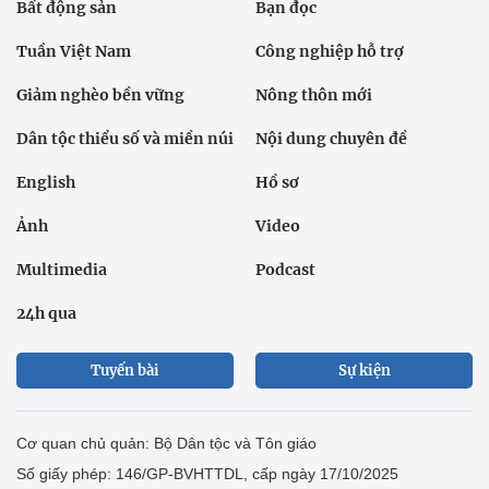
Bất động sản
Bạn đọc
Tuần Việt Nam
Công nghiệp hỗ trợ
Giảm nghèo bền vững
Nông thôn mới
Dân tộc thiểu số và miền núi
Nội dung chuyên đề
English
Hồ sơ
Ảnh
Video
Multimedia
Podcast
24h qua
Tuyến bài
Sự kiện
Cơ quan chủ quản: Bộ Dân tộc và Tôn giáo
Số giấy phép: 146/GP-BVHTTDL, cấp ngày 17/10/2025