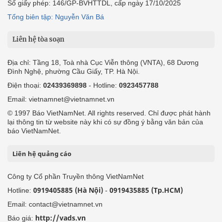
Số giấy phép: 146/GP-BVHTTDL, cấp ngày 17/10/2025
Tổng biên tập: Nguyễn Văn Bá
Liên hệ tòa soạn
Địa chỉ: Tầng 18, Toà nhà Cục Viễn thông (VNTA), 68 Dương
Đình Nghệ, phường Cầu Giấy, TP. Hà Nội.
Điện thoại:
02439369898
- Hotline:
0923457788
Email: vietnamnet@vietnamnet.vn
© 1997 Báo VietNamNet. All rights reserved. Chỉ được phát hành
lại thông tin từ website này khi có sự đồng ý bằng văn bản của
báo VietNamNet.
Liên hệ quảng cáo
Công ty Cổ phần Truyền thông VietNamNet
0919405885 (Hà Nội)
0919435885 (Tp.HCM)
Hotline:
-
Email: contact@vietnamnet.vn
http://vads.vn
Báo giá: