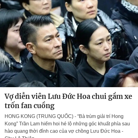
Vợ diễn viên Lưu Đức Hoa chui gầm xe
trốn fan cuồng
HONG KONG (TRUNG QUỐC) - “Bà trùm giải trí Hong
Kong” Trần Lam hiếm hoi hé lộ những góc khuất phía sau
hào quang thời đỉnh cao của vợ chồng Lưu Đức Hoa -